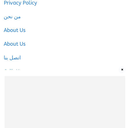
Privacy Policy
من نحن
About Us
About Us
اتصل بنا
×
Call-Us
Call-Us
About Us
About us
|
Privacy Policy
|
Cookies Policy
|
Terms
& Conditions
|
Contact us
|
Disclaimer